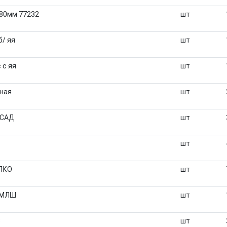
580мм 77232
шт
б/ яя
шт
 с яя
шт
нная
шт
 САД
шт
шт
 ЛКО
шт
к МЛШ
шт
3
шт