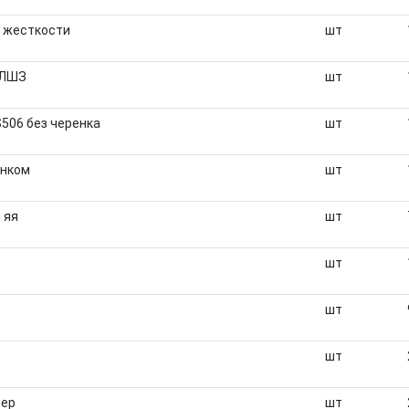
и жесткости
шт
МЛШЗ
шт
506 без черенка
шт
енком
шт
 яя
шт
шт
шт
шт
чер
шт