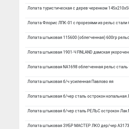
Лопата туристическая с дерев черенком 145х210х
Лопата Флорис ЛПК-01 с прорезями из рельс стали 
Лопата штыковая 115600 (облегченная) 600гр рельс
Лопата штыковая 1901-Ч FINLAND дамская укороче
Лопата штыковая NA1698 облегченная рельс сталь
Лопата штыковая б/ч усиленная Павлово яя
Лопата штыковая б/чер сталь острокон копальная
Лопата штыковая б/чер сталь РЕЛЬС острокон Ла
Лопата штыковая ЗУБР МАСТЕР ЛКО дер/чер А317