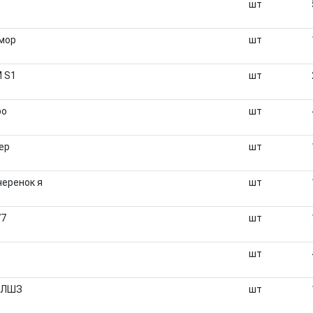
шт
амор
шт
М S1
шт
ро
шт
ер
шт
черенок я
шт
77
шт
шт
 МЛШЗ
шт