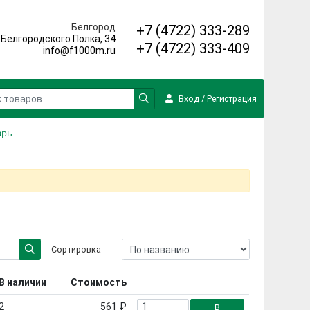
Белгород
+7 (4722) 333-289
. Белгородского Полка, 34
+7 (4722) 333-409
info@f1000m.ru
Вход
/
Регистрация
арь
Сортировка
В наличии
Стоимость
2
561 ₽
в