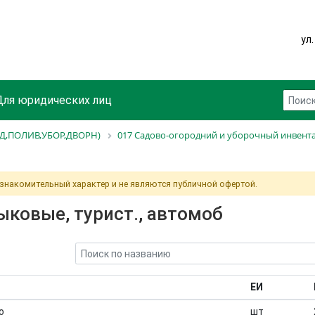
ул
Для юридических лиц
Д,ПОЛИВ,УБОР,ДВОРН)
017 Садово-огородний и уборочный инвент
ознакомительный характер и не являются публичной офертой.
ковые, турист., автомоб
ЕИ
о
шт