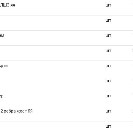
МЛШЗ яя
шт
шт
ам
шт
шт
Арти
шт
шт
ер
шт
2 ребра жест ЯЯ
шт
шт