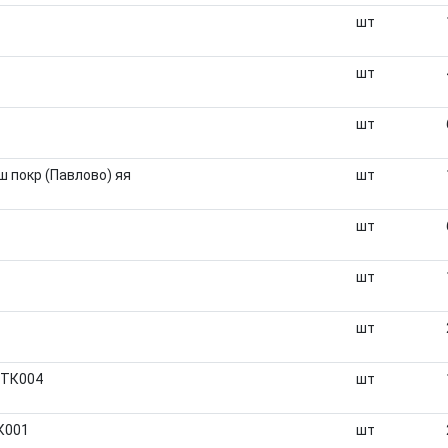
шт
шт
шт
 покр (Павлово) яя
шт
шт
шт
шт
 ТК004
шт
К001
шт