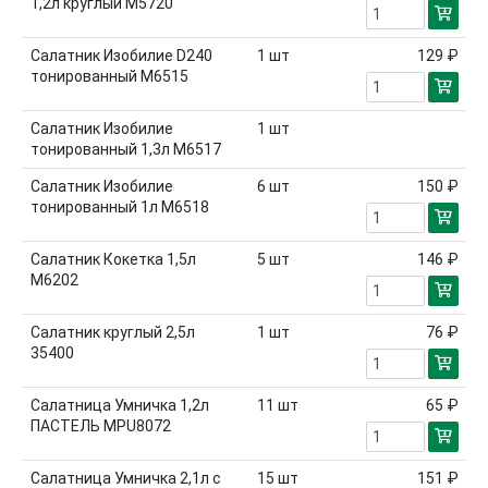
1,2л круглый М5720
Салатник Изобилие D240
1
шт
129 ₽
тонированный М6515
Салатник Изобилие
1
шт
тонированный 1,3л М6517
Салатник Изобилие
6
шт
150 ₽
тонированный 1л М6518
Салатник Кокетка 1,5л
5
шт
146 ₽
М6202
Салатник круглый 2,5л
1
шт
76 ₽
35400
Салатница Умничка 1,2л
11
шт
65 ₽
ПАСТЕЛЬ MPU8072
Салатница Умничка 2,1л с
15
шт
151 ₽