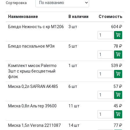
Сортировка
Наименование
В наличии
Стоимость
Блюдо Нежность с кр М1206
3
шт
604 ₽
Блюдо пасхальное №3я
5
шт
78 ₽
Комплект мисок Palermo
1
шт
539 ₽
3шт с крыш бесцветный
флэк
Миска 0,2л SAFRAN AK485
6
шт
57 ₽
Миска 0,8л Альтер 39600
11
шт
45 ₽
Миска 1,5л Verona 2211087
14
шт
77 ₽