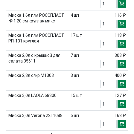
Миска 1,6л п/м РОССПЛАСТ
4
шт
116 ₽
№ 1 20 см круглая микс
Миска 1,6л п/м РОССПЛАСТ
17
шт
118 ₽
РП-131 круглая
Миска 2,0л с крышкой для
7
шт
303 ₽
салата 35611
Миска 2,8л с/кр М1303
3
шт
400 ₽
Миска 3,0л LAOLA 68800
15
шт
127 ₽
Миска 3,0л Verona 2211088
5
шт
163 ₽