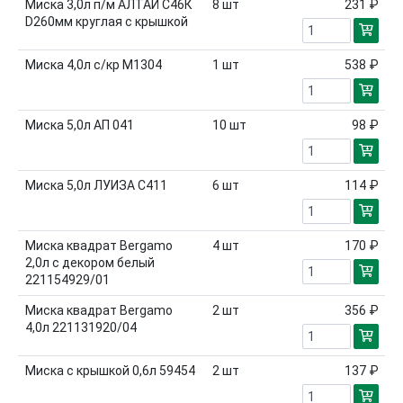
Миска 3,0л п/м АЛТАЙ С46К
8
шт
231 ₽
D260мм круглая с крышкой
Миска 4,0л с/кр М1304
1
шт
538 ₽
Миска 5,0л АП 041
10
шт
98 ₽
Миска 5,0л ЛУИЗА С411
6
шт
114 ₽
Миска квадрат Bergamo
4
шт
170 ₽
2,0л с декором белый
221154929/01
Миска квадрат Bergamo
2
шт
356 ₽
4,0л 221131920/04
Миска с крышкой 0,6л 59454
2
шт
137 ₽