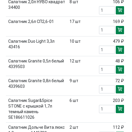
Салатник 2,0л НУВО квадрат
8
шт
106 ₽
34400
Салатник 2,6л СП2,6-01
17
шт
169 ₽
Салатник Duo Light 3,3л
10
шт
479 ₽
43416
Салатник Granite 0,5л белый
12
шт
48 ₽
4339503
Салатник Granite 0,8л белый
9
шт
72 ₽
4339603
Салатник Sugar&Spice
6
шт
203 ₽
STONE с крышкой 1,7л
темный камень
SE186611026
Салатник Дольче Вита люкс
2
шт
112 ₽