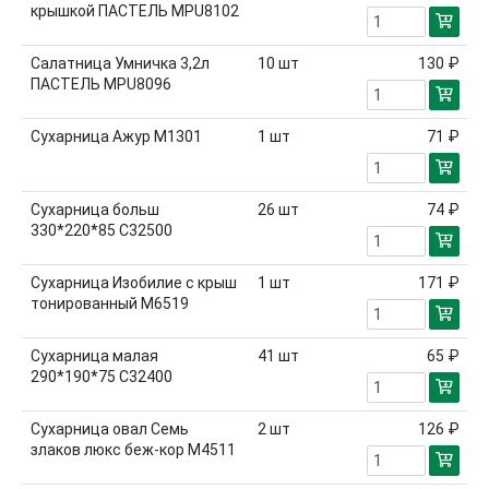
крышкой ПАСТЕЛЬ MPU8102
Салатница Умничка 3,2л
10
шт
130 ₽
ПАСТЕЛЬ MPU8096
Сухарница Ажур М1301
1
шт
71 ₽
Сухарница больш
26
шт
74 ₽
330*220*85 С32500
Сухарница Изобилие с крыш
1
шт
171 ₽
тонированный М6519
Сухарница малая
41
шт
65 ₽
290*190*75 С32400
Сухарница овал Семь
2
шт
126 ₽
злаков люкс беж-кор М4511