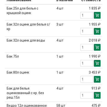
Наименование
В наличии
Стоимость
Бак 25л для белья с
4
шт
1 835 ₽
крышкой оцинк
Бак 32л оцинк для белья с/
3
шт
1 955 ₽
кр
Бак 32л оцинк для воды
4
шт
2 018 ₽
Бак 75л
1
шт
1 990 ₽
Бак 80л оцинк
1
шт
3 453 ₽
Бак для белья
4
шт
913 ₽
оцинкованный с кр. без
реш.15л
Ведро 12л оцинкованное
58
шт
475 ₽