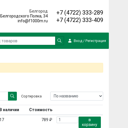
Белгород
+7 (4722) 333-289
. Белгородского Полка, 34
+7 (4722) 333-409
info@f1000m.ru
Вход
/
Регистрация
Сортировка
В наличии
Стоимость
17
789 ₽
в
корзину