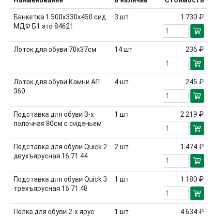
Наименование
В наличии
Стоимость
Банкетка 1 500х330х450 сид
3
шт
1 730 ₽
МДФ Б1 это 84621
Лоток для обуви 70х37см
14
шт
236 ₽
Лоток для обуви Камни АП
4
шт
245 ₽
360
Подставка для обуви 3-х
1
шт
2 219 ₽
полочная 80см с сиденьем
Подставка для обуви Quick 2
2
шт
1 474 ₽
двухъярусная 16.71.44
Подставка для обуви Quick 3
1
шт
1 180 ₽
трехъярусная 16.71.48
Полка для обуви 2-х ярус
1
шт
4 634 ₽