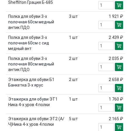
Sheffilton Грация Б-685
Полка для обуви 3-х
3
шт
1 921 ₽
полочная 60см медный
антик ПДО
Полка для обуви 3-х
1
шт
2 439 ₽
полочная 60см с сид
медный ант
Полка для обуви 3-х
2
шт
2 035 ₽
полочная 80см медный
антик ПДО
Этажерка для обуви Б1
2
шт
2 658 ₽
Банкетка 3-х ярус
Этажерка для обуви ЭТ1
1
шт
1 760 ₽
Ника 4-х уров 4 полки
Этажерка для обуви ЭТ2 (А/
5
шт
2 165 ₽
Ч)Ника 4-х уров 4 полки