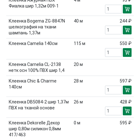
Клеенка Aжурная ПВХ
4
м
93 ₽
Фиалка шир 1,32м 009-1
Клеенка Bogema ZG-8847N
40
м
244 ₽
шелкография на ткани
шампань 1,37м
Клеенка Camelia 140см
115
м
550 ₽
Клеенка Carnelia CL-2138
20
м
нетк осн 100% ПВХ шир 1,4
Клеенка Chic & Charme
28
м
597 ₽
140см
Клеенка DB5084-2 шир 1,37м
26
м
428 ₽
ПВХ на тканой основе
Клеенка Dekorelle Декор
0
м
595 ₽
шир 0,80м силикон 0,8мм
417/463