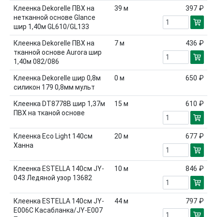
Клеенка Dekorelle ПВХ на
39
м
397 ₽
нетканной основе Glance
шир 1,40м GL610/GL133
Клеенка Dekorelle ПВХ на
7
м
436 ₽
тканной основе Aurora шир
1,40м 082/086
Клеенка Dekorelle шир 0,8м
0
м
650 ₽
силикон 179 0,8мм мульт
Клеенка DT8778B шир 1,37м
15
м
610 ₽
ПВХ на тканой основе
Клеенка Eco Light 140см
20
м
677 ₽
Ханна
Клеенка ESTELLA 140см JY-
10
м
846 ₽
043 Ледяной узор 13682
Клеенка ESTELLA 140см JY-
44
м
797 ₽
E006C Касабланка/JY-E007