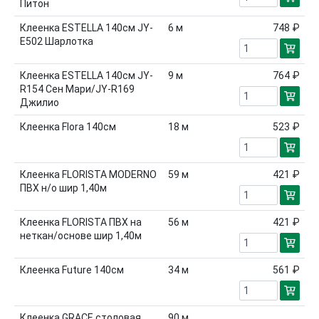
Питон
Клеенка ESTELLA 140см JY-
6
м
748 ₽
E502 Шарлотка
Клеенка ESTELLA 140см JY-
9
м
764 ₽
R154 Сен Мари/JY-R169
Джилио
Клеенка Flora 140см
18
м
523 ₽
Клеенка FLORISTA MODERNO
59
м
421 ₽
ПВХ н/о шир 1,40м
Клеенка FLORISTA ПВХ на
56
м
421 ₽
неткан/основе шир 1,40м
Клеенка Future 140см
34
м
561 ₽
Клеенка GRACE столовая
90
м