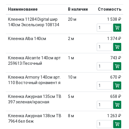
Наименование
В наличии
Стоимость
Клеенка 11284 Digital шир
20
м
1 538 ₽
140см Эксельсиор 108134
Клеенка Alba 140см
2
м
1 374 ₽
Клеенка Alicante 140см арт
1
м
743 ₽
259613 Песочный
Клеенка Armony 140см арт.
10
м
670 ₽
110 Восточный орнамент я
Клеенка Aжурная 135см ТВ
5
м
658 ₽
397 зеленая/красная
Клеенка Aжурная 138см ТВ
8
м
1 263 ₽
7964 бел беж